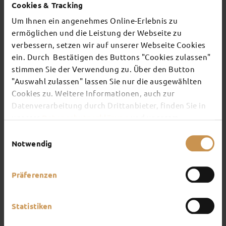
Von überall aus gut erreichbar
Cookies & Tracking
Entspannt zum Fuldaer
Um Ihnen ein angenehmes Online-Erlebnis zu
Weihnachtsmarkt anreisen
ermöglichen und die Leistung der Webseite zu
verbessern, setzen wir auf unserer Webseite Cookies
In der Mitte Deutschlands gelegen, ist Fulda hervorragend mit
ein. Durch Bestätigen des Buttons "Cookies zulassen"
öffentlichen Verkehrsmitteln wie Bahn und Bus erreichbar und
stimmen Sie der Verwendung zu. Über den Button
bietet auch für die Anreise mit dem eigenen Pkw zahlreiche
Parkmöglichkeiten.
"Auswahl zulassen" lassen Sie nur die ausgewählten
Cookies zu. Weitere Informationen, auch zur
Datenverarbeitung durch Drittanbieter, finden Sie in
Anreise & Parkmöglichkeiten
unserer
Datenschutzerklärung
und unserem
Impressum
.
Einwilligungsauswahl
Notwendig
BAHN
BUS
AUTO
PARKEN
REISEBUS
Präferenzen
Statistiken