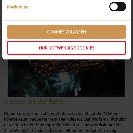
Marketing
COOKIES ZULASSEN
NUR NOTWENDIGE COOKIES
Anreise mit der Bahn
Deine Anreise zum Fuldaer Weihnachtsmarkt auf der Schiene
könnte kaum bequemer sein: Dank des ICE-Bahnhofs in Fulda gibt
es zahlreiche Verbindungsmöglichkeiten, und vom Bahnhof bis
zum Weihnachtsmarkt ist es zu Fuß nur einen Katzensprung.