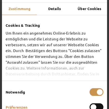
Er gehört wie der Dom zu Fulda dazu. Mit großer Pyramide
Zustimmung
Details
Über Cookies
und liebevoll geschmückten Ständen bildet er den Kern der
Weihnachtsstadt.
Cookies & Tracking
TRADITIONEN LEBEN
Um Ihnen ein angenehmes Online-Erlebnis zu
ermöglichen und die Leistung der Webseite zu
verbessern, setzen wir auf unserer Webseite Cookies
ein. Durch Bestätigen des Buttons "Cookies zulassen"
stimmen Sie der Verwendung zu. Über den Button
"Auswahl zulassen" lassen Sie nur die ausgewählten
Cookies zu. Weitere Informationen, auch zur
Datenverarbeitung durch Drittanbieter, finden Sie in
unserer
Datenschutzerklärung
und unserem
Impressum
.
Einwilligungsauswahl
Notwendig
Präferenzen